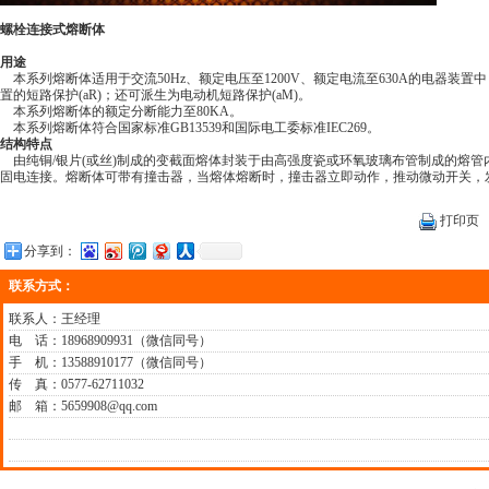
螺栓连接式熔断体
用途
本系列熔断体适用于交流50Hz、额定电压至1200V、额定电流至630A的电器装
置的短路保护(aR)；还可派生为电动机短路保护(aM)。
本系列熔断体的额定分断能力至80KA。
本系列熔断体符合国家标准GB13539和国际电工委标准IEC269。
结构特点
由纯铜/银片(或丝)制成的变截面熔体封装于由高强度瓷或环氧玻璃布管制成的熔管
固电连接。熔断体可带有撞击器，当熔体熔断时，撞击器立即动作，推动微动开关，
打印页
分享到：
联系方式：
联系人：王经理
电 话：18968909931（微信同号）
手 机：13588910177（微信同号）
传 真：0577-62711032
邮 箱：5659908@qq.com