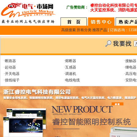
睿控自动化科技有限公司
广告赞助商：
火灾监控系统、消防电源
高级搜索
所有分类
推荐产品
[ 订购咨询：135889
·断路器
·熔断器
·接触器
·起动器
·互感器
·继电器
·开关电器
·调速机
·高压电
·接线端子
·电线电缆
·安防电