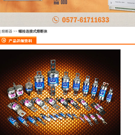
|
熔断器
>>
螺栓连接式熔断体