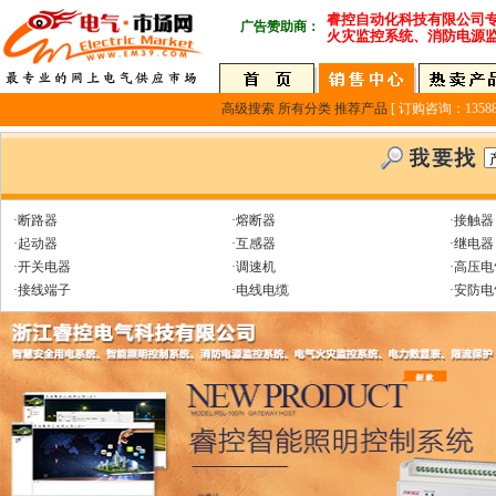
睿控自动化科技有限公司
广告赞助商：
火灾监控系统、消防电源
高级搜索
所有分类
推荐产品
[ 订购咨询：135889
·断路器
·熔断器
·接触器
·起动器
·互感器
·继电器
·开关电器
·调速机
·高压电
·接线端子
·电线电缆
·安防电