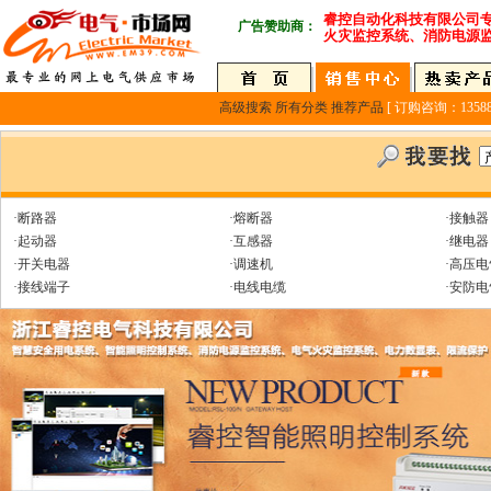
睿控自动化科技有限公司
广告赞助商：
火灾监控系统、消防电源
高级搜索
所有分类
推荐产品
[ 订购咨询：135889
·断路器
·熔断器
·接触器
·起动器
·互感器
·继电器
·开关电器
·调速机
·高压电
·接线端子
·电线电缆
·安防电