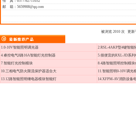
传 真：0577-62711032
邮 箱：5659908@qq.com
被浏览 2010 次 更新于 2
1.0-10V智能照明调光器
2.RSL-4AKP型4键智
4.睿控电气8路16A智能灯光控制器
5.很便宜的RXL-JD系
7.智能灯光控制模块
8.4路智能照明控制模
10.三相电气防火限流保护器适合大
11.智能照明0-10V调
13.12路智能照明继电器模块智能灯
14.XFPM-AV消防设