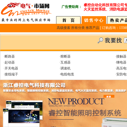
睿控自动化科技有限公司
广告赞助商：
火灾监控系统、消防电源
高级搜索
所有分类
推荐产品
[ 订购咨询：135889
·断路器
·熔断器
·接触器
·起动器
·互感器
·继电器
·开关电器
·调速机
·高压电
·接线端子
·电线电缆
·安防电