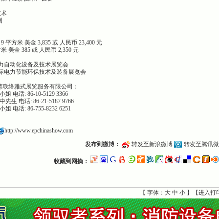
技术
测
9 平方米 美金 3,835 或 人民币 23,400 元
米 美金 385 或 人民币 2,350 元
际电力自动化设备及技术展览会
国国际电力节能环保技术及装备展览会
请联络雅式展览服务有限公司：
 电话: 86-10-5129 3366
生 电话: 86-21-5187 9766
 电话: 86-755-8232 6251
http://www.epchinashow.com
发布到微博：
转发至新浪微博
转发至腾讯微
收藏到网摘：
【 字体：
大
中
小
】【
进入打