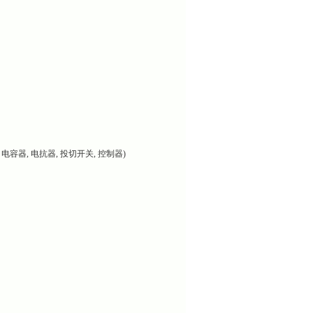
容器, 电抗器, 投切开关, 控制器)