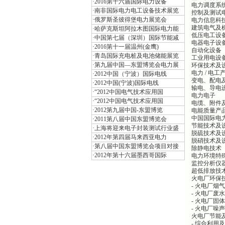
·
2016第十六届国际电力设备
电力调度系统设备
·
南非国际电力电工设备技术展览
控制及测试
·
俄罗斯圣彼得堡电力展览会
电力信息科
建筑电气及
·
哈萨克斯坦阿拉木图国际电力能
低压电工设
·
中国第七届（深圳）国际节能减
电器电子设
·
2016第十一届温州(金鹰)
自动化设备
·
青岛国际充电桩及电池储能展览
工业用电设备
·
第九届中国—东盟博览会电力展
环保技术及
电力 / 电
·
2012中国（宁波）国际电线
变电、配电
·
2012中国(宁波)国际电线
输电、导电
·
“2012中国电气技术应用国
电力电子
·
“2012中国电气技术应用国
电缆、附件
·
2012第九届中国-东盟博览
电能质量产品
中国国际电力
·
2011第八届中国东盟博览会
节能技术及
·
上海将迎来电子封装测试行业盛
脱硫技术及
·
2012年第四届马来西亚电力
脱硝技术及
·
第八届中国东盟博览会项目对接
除静电技术
·
2012年第十六届墨西哥国际
电力环境特
监控分析仪
超低排放技
火电厂环保
- 火电厂烟
- 火电厂废
- 火电厂固
- 火电厂噪
火电厂节能
- 综合利用