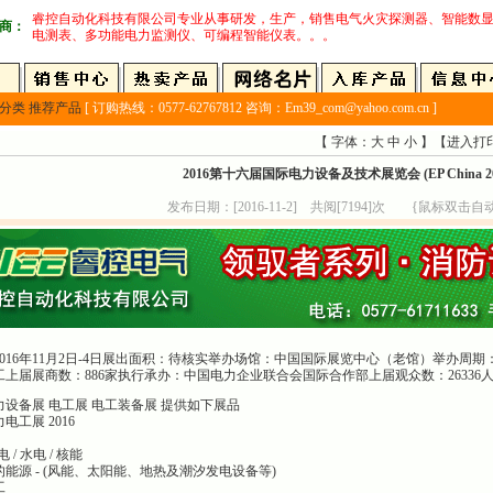
睿控自动化科技有限公司专业从事研发，生产，销售电气火灾探测器、智能数
商：
电测表、多功能电力监测仪、可编程智能仪表。。。
分类
推荐产品
[ 订购热线：0577-62767812 咨询：Em39_com@yahoo.com.cn ]
【 字体：
大
中
小
】【
进入打
2016第十六届国际电力设备及技术展览会 (EP China 20
发布日期：[2016-11-2] 共阅[7194]次 {鼠标双击自
016年11月2日-4日展出面积：待核实举办场馆：中国国际展览中心（老馆）举办周期
上届展商数：886家执行承办：中国电力企业联合会国际合作部上届观众数：26336
设备展 电工展 电工装备展 提供如下展品
电工展 2016
/ 水电 / 核能
能源 - (风能、太阳能、地热及潮汐发电设备等)
工